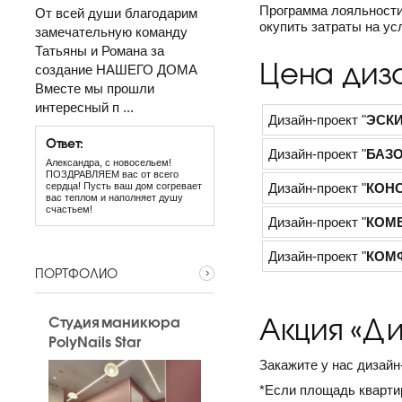
Программа лояльности 
От всей души благодарим
окупить затраты на ус
замечательную команду
Татьяны и Романа за
Цена диз
создание НАШЕГО ДОМА
Вместе мы прошли
интересный п ...
Дизайн-проект "
ЭСК
Ответ:
Дизайн-проект "
БАЗ
Александра, с новосельем!
ПОЗДРАВЛЯЕМ вас от всего
сердца! Пусть ваш дом согревает
Дизайн-проект "
КОН
вас теплом и наполняет душу
счастьем!
Дизайн-проект "
КОМ
Дизайн-проект "
КОМ
ПОРТФОЛИО
Акция «Ди
Студия маникюра
PolyNails Star
Закажите у нас дизайн
*Если площадь кварти