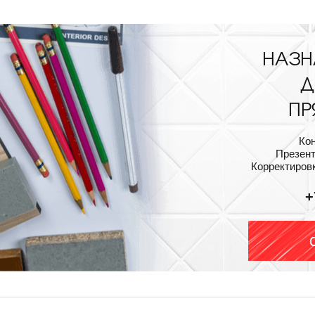
НАЗН
Д
ПР
Ко
Презент
Корректировк
+