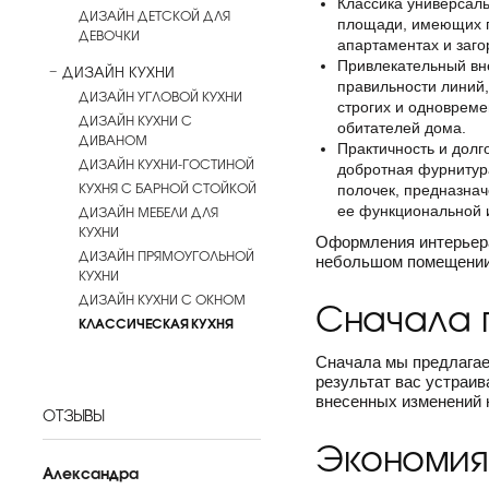
Классика универсаль
ДИЗАЙН ДЕТСКОЙ ДЛЯ
площади, имеющих пр
ДЕВОЧКИ
апартаментах и заго
Привлекательный вне
ДИЗАЙН КУХНИ
правильности линий,
ДИЗАЙН УГЛОВОЙ КУХНИ
строгих и одновреме
ДИЗАЙН КУХНИ С
обитателей дома.
ДИВАНОМ
Практичность и долг
ДИЗАЙН КУХНИ-ГОСТИНОЙ
добротная фурнитура
КУХНЯ С БАРНОЙ СТОЙКОЙ
полочек, предназнач
ДИЗАЙН МЕБЕЛИ ДЛЯ
ее функциональной 
КУХНИ
Оформления интерьера
ДИЗАЙН ПРЯМОУГОЛЬНОЙ
небольшом помещении 
КУХНИ
ДИЗАЙН КУХНИ С ОКНОМ
Сначала п
КЛАССИЧЕСКАЯ КУХНЯ
Сначала мы предлагае
результат вас устраив
внесенных изменений н
ОТЗЫВЫ
Экономия
Александра