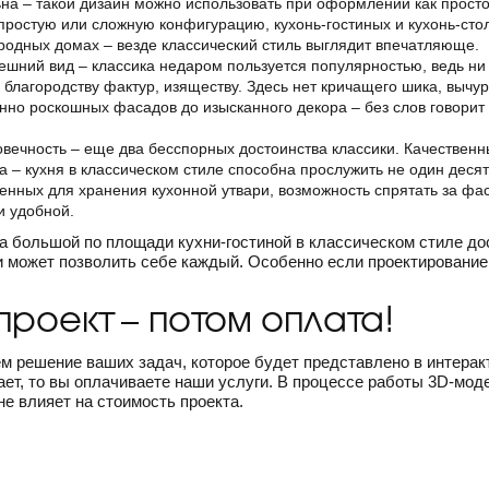
на – такой дизайн можно использовать при оформлении как прост
остую или сложную конфигурацию, кухонь-гостиных и кухонь-стол
родных домах – везде классический стиль выглядит впечатляюще.
шний вид – классика недаром пользуется популярностью, ведь ни о
 благородству фактур, изяществу. Здесь нет кричащего шика, вычур
нно роскошных фасадов до изысканного декора – без слов говорит 
овечность – еще два бесспорных достоинства классики. Качестве
 – кухня в классическом стиле способна прослужить не один десят
енных для хранения кухонной утвари, возможность спрятать за ф
и удобной.
 большой по площади кухни-гостиной в классическом стиле дос
может позволить себе каждый. Особенно если проектирование
роект – потом оплата!
м решение ваших задач, которое будет представлено в интерак
ает, то вы оплачиваете наши услуги. В процессе работы 3D-мод
е влияет на стоимость проекта.