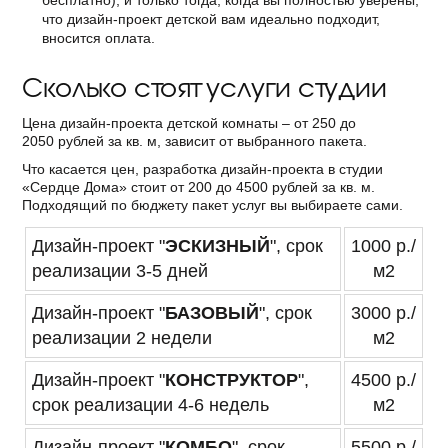
бесплатно), и только тогда, когда вы полностью уверены,
что дизайн-проект детской вам идеально подходит,
вносится оплата.
Сколько стоят услуги студии
Цена дизайн-проекта детской комнаты – от
250
до
2050
рублей за кв. м, зависит от выбранного пакета.
Что касается цен, разработка дизайн-проекта в студии
«Сердце Дома» стоит от 200 до 4500 рублей за кв. м.
Подходящий по бюджету пакет услуг вы выбираете сами.
Дизайн-проект "
ЭСКИЗНЫЙ
", срок
1000 р./
реализации 3-5 дней
м2
Дизайн-проект "
БАЗОВЫЙ
", срок
3000 р./
реализации 2 недели
м2
Дизайн-проект "
КОНСТРУКТОР
",
4500 р./
срок реализации 4-6 недель
м2
Дизайн-проект "
КОМБО
", срок
5500 р./