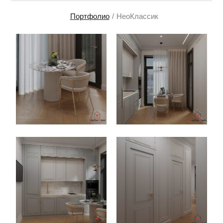
Портфолио
НеоКлассик