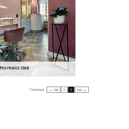
OLYNAILS STAR
Страница:
1
2
Ctrl
Ctrl