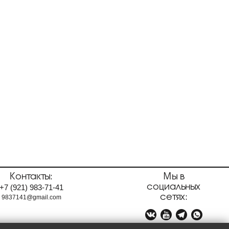
Контакты:
Мы в
социальных
+7
(921)
983-71-41
сетях:
9837141@gmail.com



