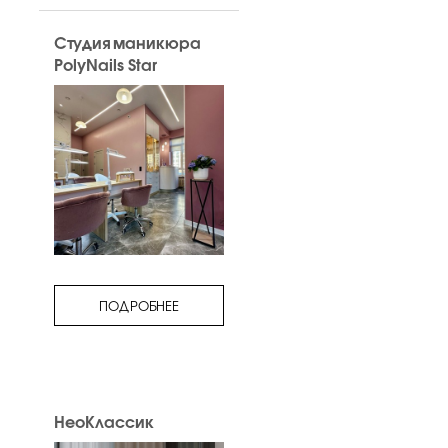
Студия маникюра
PolyNails Star
ПОДРОБНЕЕ
НеоКлассик