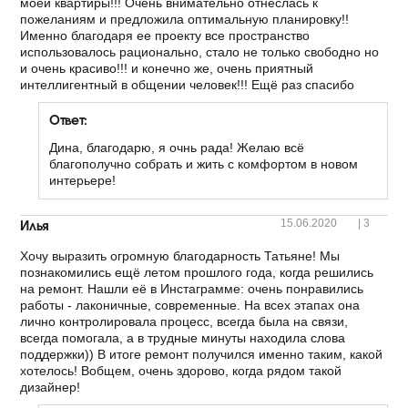
моей квартиры!!! Очень внимательно отнеслась к
пожеланиям и предложила оптимальную планировку!!
Именно благодаря ее проекту все пространство
использовалось рационально, стало не только свободно но
и очень красиво!!! и конечно же, очень приятный
интеллигентный в общении человек!!! Ещё раз спасибо
Ответ:
Дина, благодарю, я очнь рада! Желаю всё
благополучно собрать и жить с комфортом в новом
интерьере!
Илья
15.06.2020
|
3
Хочу выразить огромную благодарность Татьяне! Мы
познакомились ещё летом прошлого года, когда решились
на ремонт. Нашли её в Инстаграмме: очень понравились
работы - лаконичные, современные. На всех этапах она
лично контролировала процесс, всегда была на связи,
всегда помогала, а в трудные минуты находила слова
поддержки)) В итоге ремонт получился именно таким, какой
хотелось! Вобщем, очень здорово, когда рядом такой
дизайнер!