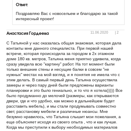
Ответ:
Поздравляю Вас с новосельем и благодарю за такой
интересный проект!
Анастасия Гордеева
11.06.2020
|
2
С Татьяной у нас оказалась общая знакомая, которая дала
контакты мне данного специалиста. При первой нашей
встрече, которая происходила за городом в 2х этажном
доме 180 кв. метров, Татьяна меня приятно удивила, когда
сразу увидела всю "картину" работ. На тот момент были
только внешние стены и несущие балки в совсем "не
нужных" местах на мой взгляд, и я понятия не имела что с
этим делать. В самый первый день Татьяна осуществила
замеры и через пару дней были предложены варианты
планировки и это было гениально, и то что я хотела))))) Все
было продуманно до мелочей (размеры, как открываются
двери, где и что удобно, как можно в дальнейшем будет
расставить мебель), и мы стали продумывать совместно
свет, расстановку мебели и различные нюансы. Мне
безумно нравилось, что Татьяна слышит мои пожелания, а
еще объясняет исходя из своего опыта , что и как лучше.
Когда мы преступили к выбору необходимых материалов