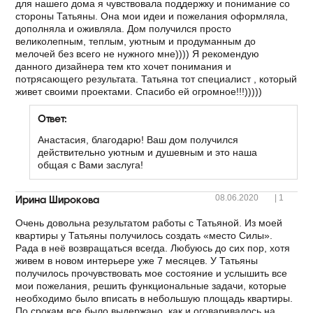
для нашего дома я чувствовала поддержку и понимание со
стороны Татьяны. Она мои идеи и пожелания оформляла,
дополняла и оживляла. Дом получился просто
великолепным, теплым, уютным и продуманным до
мелочей без всего не нужного мне)))) Я рекомендую
данного дизайнера тем кто хочет понимания и
потрясающего результата. Татьяна тот специалист , который
живет своими проектами. Спасибо ей огромное!!!)))))
Ответ:
Анастасия, благодарю! Ваш дом получился
действительно уютным и душевным и это наша
общая с Вами заслуга!
Ирина Широкова
08.06.2020
|
1
Очень довольна результатом работы с Татьяной. Из моей
квартиры у Татьяны получилось создать «место Силы».
Рада в неё возвращаться всегда. Любуюсь до сих пор, хотя
живем в новом интерьере уже 7 месяцев. У Татьяны
получилось прочувствовать мое состояние и услышить все
мои пожелания, решить функциональные задачи, которые
необходимо было вписать в небольшую площадь квартиры.
По срокам все было выдержано, как и оговаривалось на